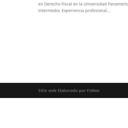
en Derecho Fiscal en la Universidad Panameric
intermedio. Experiencia profesional​...
Sitio web Elaborado por FzMex